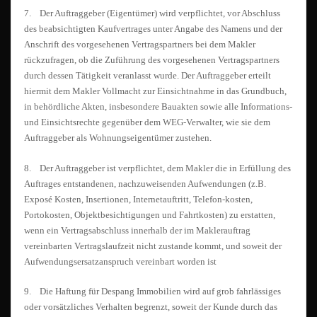
7. Der Auftraggeber (Eigentümer) wird verpflichtet, vor Abschluss
des beabsichtigten Kaufvertrages unter Angabe des Namens und der
Anschrift des vorgesehenen Vertragspartners bei dem Makler
rückzufragen, ob die Zuführung des vorgesehenen Vertragspartners
durch dessen Tätigkeit veranlasst wurde. Der Auftraggeber erteilt
hiermit dem Makler Vollmacht zur Einsichtnahme in das Grundbuch,
in behördliche Akten, insbesondere Bauakten sowie alle Informations-
und Einsichtsrechte gegenüber dem WEG-Verwalter, wie sie dem
Auftraggeber als Wohnungseigentümer zustehen.
8. Der Auftraggeber ist verpflichtet, dem Makler die in Erfüllung des
Auftrages entstandenen, nachzuweisenden Aufwendungen (z.B.
Exposé Kosten, Insertionen, Internetauftritt, Telefon-kosten,
Portokosten, Objektbesichtigungen und Fahrtkosten) zu erstatten,
wenn ein Vertragsabschluss innerhalb der im Maklerauftrag
vereinbarten Vertragslaufzeit nicht zustande kommt, und soweit der
Aufwendungsersatzanspruch vereinbart worden ist
9. Die Haftung für Despang Immobilien wird auf grob fahrlässiges
oder vorsätzliches Verhalten begrenzt, soweit der Kunde durch das