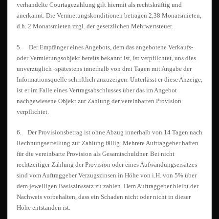
verhandelte Courtagezahlung gilt hiermit als rechtskräftig und
anerkannt. Die Vermietungskonditionen betragen 2,38 Monatsmieten,
d.h. 2 Monatsmieten zzgl. der gesetzlichen Mehrwertsteuer.
5. Der Empfänger eines Angebots, dem das angebotene Verkaufs-
oder Vermietungsobjekt bereits bekannt ist, ist verpflichtet, uns dies
unverzüglich -spätestens innerhalb von drei Tagen mit Angabe der
Informationsquelle schriftlich anzuzeigen. Unterlässt er diese Anzeige,
ist er im Falle eines Vertragsabschlusses über das im Angebot
nachgewiesene Objekt zur Zahlung der vereinbarten Provision
verpflichtet.
6. Der Provisionsbetrag ist ohne Abzug innerhalb von 14 Tagen nach
Rechnungserteilung zur Zahlung fällig. Mehrere Auftraggeber haften
für die vereinbarte Provision als Gesamtschuldner. Bei nicht
rechtzeitiger Zahlung der Provision oder eines Aufwändungsersatzes
sind vom Auftraggeber Verzugszinsen in Höhe von i.H. von 5% über
dem jeweiligen Basiszinssatz zu zahlen. Dem Auftraggeber bleibt der
Nachweis vorbehalten, dass ein Schaden nicht oder nicht in dieser
Höhe entstanden ist.