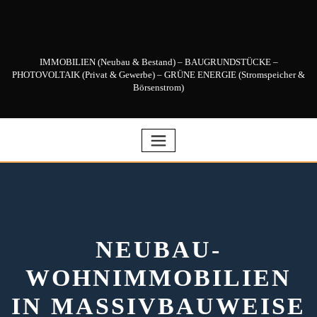
Skip
to
content
IMMOBILIEN (Neubau & Bestand) – BAUGRUNDSTÜCKE –
PHOTOVOLTAIK (Privat & Gewerbe) – GRÜNE ENERGIE (Stromspeicher &
Börsenstrom)
NEUBAU-
WOHNIMMOBILIEN
IN MASSIVBAUWEISE