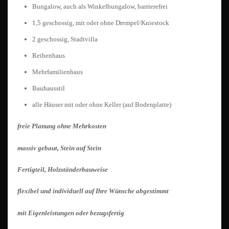
Bungalow, auch als Winkelbungalow, barrierefrei
1,5 geschossig, mit oder ohne Drempel/Kniestock
2 geschossig, Stadtvilla
Reihenhaus
Mehrfamilienhaus
Bauhausstil
alle Häuser mit oder ohne Keller (auf Bodenplatte)
freie Planung ohne Mehrkosten
massiv gebaut, Stein auf Stein
Fertigteil, Holzständerbauweise
flexibel und individuell auf Ihre Wünsche abgestimmt
mit Eigenleistungen oder bezugsfertig