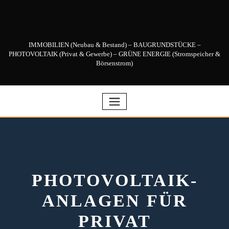
Skip
to
content
IMMOBILIEN (Neubau & Bestand) – BAUGRUNDSTÜCKE –
PHOTOVOLTAIK (Privat & Gewerbe) – GRÜNE ENERGIE (Stromspeicher &
Börsenstrom)
PHOTOVOLTAIK-
ANLAGEN FÜR
PRIVAT