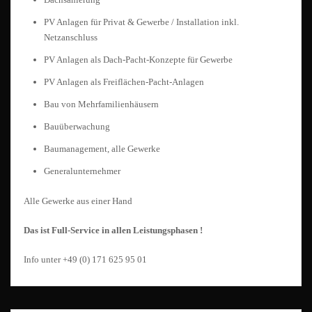
PV Anlagen für Privat & Gewerbe / Installation inkl.
Netzanschluss
PV Anlagen als Dach-Pacht-Konzepte für Gewerbe
PV Anlagen als Freiflächen-Pacht-Anlagen
Bau von Mehrfamilienhäusern
Bauüberwachung
Baumanagement, alle Gewerke
Generalunternehmer
Alle Gewerke aus einer Hand
Das ist Full-Service in allen Leistungsphasen !
Info unter +49 (0) 171 625 95 01