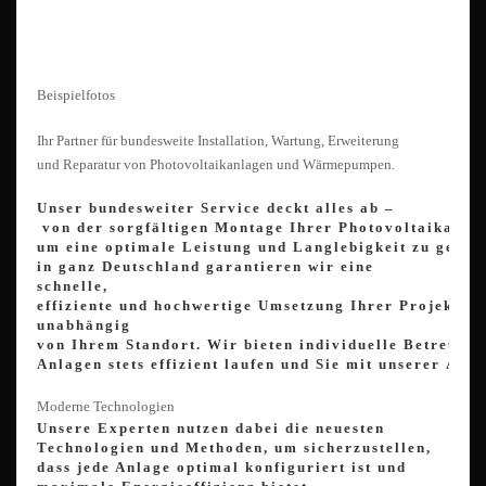
Beispielfotos
Ihr
Partner
für
bundesweite
Installation,
Wartung, Erweiterung
und
Reparatur
von
Photovoltaikanlagen
und
Wärmepumpen.
Unser
bundesweiter
Service
deckt
alles
ab
–
von
der
sorgfältigen
Montage
Ihrer
Photovoltaikanla
um
eine
optimale
Leistung
und
Langlebigkeit
zu
gewäh
in
ganz
Deutschland
garantieren
wir
eine
schnelle,
effiziente
und
hochwertige
Umsetzung
Ihrer
Projekte,
unabhängig
von
Ihrem
Standort.
Wir
bieten
individuelle
Betreuun
Anlagen
stets
effizient
laufen
und
Sie
mit
unserer
Arbe
Moderne Technologien
Unsere Experten nutzen dabei die neuesten
Technologien und Methoden, um sicherzustellen,
dass jede Anlage optimal konfiguriert ist und