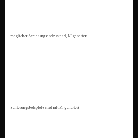
möglicher Sanierungsendzustand, KI generiert
Sanierungsbeispiele sind mit KI generiert