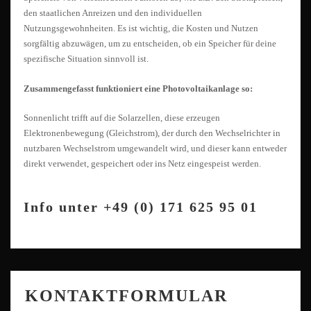
den staatlichen Anreizen und den individuellen
Nutzungsgewohnheiten. Es ist wichtig, die Kosten und Nutzen
sorgfältig abzuwägen, um zu entscheiden, ob ein Speicher für deine
spezifische Situation sinnvoll ist.
Zusammengefasst funktioniert eine Photovoltaikanlage so:
Sonnenlicht trifft auf die Solarzellen, diese erzeugen
Elektronenbewegung (Gleichstrom), der durch den Wechselrichter in
nutzbaren Wechselstrom umgewandelt wird, und dieser kann entweder
direkt verwendet, gespeichert oder ins Netz eingespeist werden.
Info unter +49 (0) 171 625 95 01
KONTAKTFORMULAR