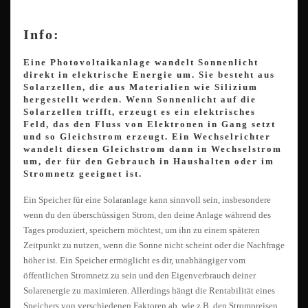
Info:
Eine Photovoltaikanlage wandelt Sonnenlicht
direkt in elektrische Energie um. Sie besteht aus
Solarzellen, die aus Materialien wie Silizium
hergestellt werden. Wenn Sonnenlicht auf die
Solarzellen trifft, erzeugt es ein elektrisches
Feld, das den Fluss von Elektronen in Gang setzt
und so Gleichstrom erzeugt. Ein Wechselrichter
wandelt diesen Gleichstrom dann in Wechselstrom
um, der für den Gebrauch in Haushalten oder im
Stromnetz geeignet ist.
Ein Speicher für eine Solaranlage kann sinnvoll sein, insbesondere
wenn du den überschüssigen Strom, den deine Anlage während des
Tages produziert, speichern möchtest, um ihn zu einem späteren
Zeitpunkt zu nutzen, wenn die Sonne nicht scheint oder die Nachfrage
höher ist. Ein Speicher ermöglicht es dir, unabhängiger vom
öffentlichen Stromnetz zu sein und den Eigenverbrauch deiner
Solarenergie zu maximieren. Allerdings hängt die Rentabilität eines
Speichers von verschiedenen Faktoren ab, wie z.B. den Strompreisen,