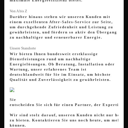
maximale Energieeffizienz bietet.
Von A bis Z
Darüber hinaus stehen wir unseren Kunden mit
einem exzellenten After-Sales-Service zur Seite,
um durchgehende Zufriedenheit und Leistung zu
gewährleisten, und fördern so aktiv den Übergang
zu nachhaltiger und erneuerbarer Energie.
Unsere Standorte
Wir bieten Ihnen bundesweit erstklassige
Dienstleistungen rund um nachhaltige
Energielösungen. Ob Beratung, Installation oder
Wartung, unser erfahrenes Team ist
deutschlandweit für Sie im Einsatz, um höchste
Qualität und Zuverlässigkeit zu gewährleisten.
Sie
entscheiden
Sie
sich
für
einen
Partner,
der
Expertise
u
Wir
sind
stolz
darauf,
unseren
Kunden
nicht
nur
hochw
zu
bieten.
Kontaktieren
Sie
uns
noch
heute,
um
mehr
d
können.