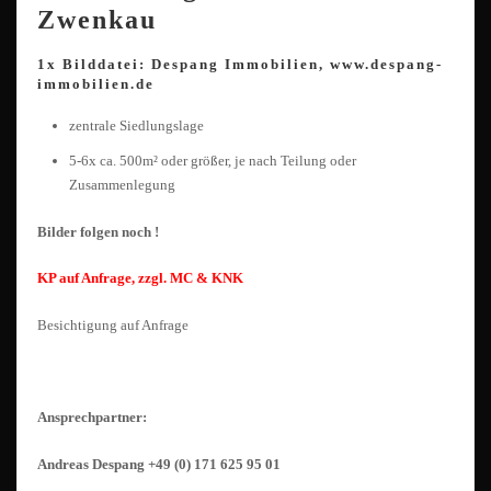
Zwenkau
1x Bilddatei: Despang Immobilien, www.despang-
immobilien.de
zentrale Siedlungslage
5-6x ca. 500m² oder größer, je nach Teilung oder
Zusammenlegung
Bilder folgen noch !
KP auf Anfrage, zzgl. MC & KNK
Besichtigung auf Anfrage
Ansprechpartner:
Andreas Despang +49 (0) 171 625 95 01