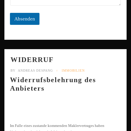
r
i
c
Absenden
h
t
o
d
e
r
WIDERRUF
BY
ANDREAS DESPANG
IMMOBILIEN
Widerrufsbelehrung des
Anbieters
Im Falle eines zustande kommenden Maklervertrages haben