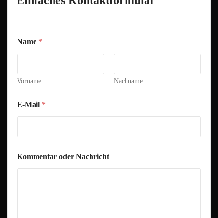
Einfaches Kontaktformular
Name
*
Vorname
Nachname
E-Mail
*
N
Kommentar oder Nachricht
a
m
e
N
a
c
h