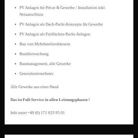
PV Anlagen für Privat & Gewerbe / Installation inkl.
Netzanschluss
PV Anlagen als Dach-Pacht-Konzepte für Gewerbe
PV Anlagen als Freiflächen-Pacht-Anlagen
Bau von Mehrfamilienhäusern
Bauüberwachung
Baumanagement, alle Gewerke
Generalunternehmer
Alle Gewerke aus einer Hand
Das ist Full-Service in allen Leistungsphasen !
Info unter +49 (0) 171 625 95 01