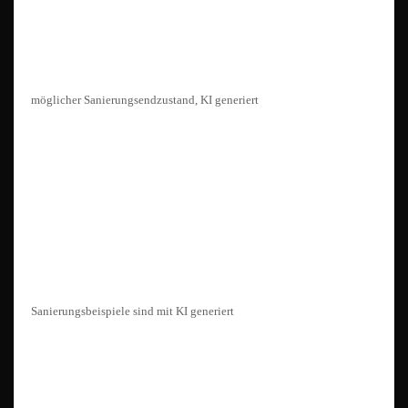
möglicher Sanierungsendzustand, KI generiert
Sanierungsbeispiele sind mit KI generiert